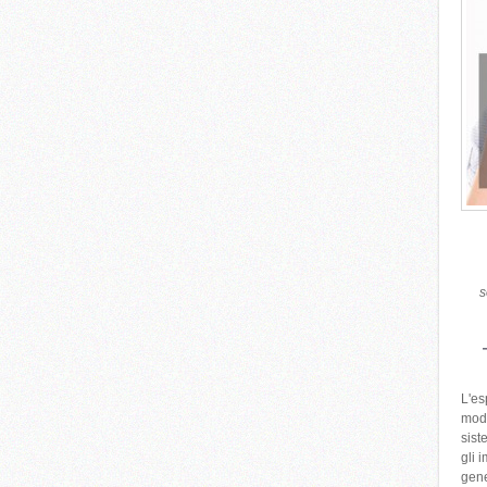
s
L'e
moda
sist
gli 
gene