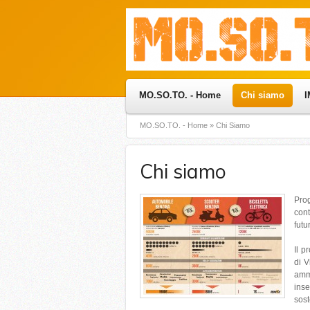
MO.SO.TO. - Home
Chi siamo
MO.SO.TO. - Home
»
Chi Siamo
Chi siamo
Pro
cont
futu
Il p
di V
amm
ins
sost