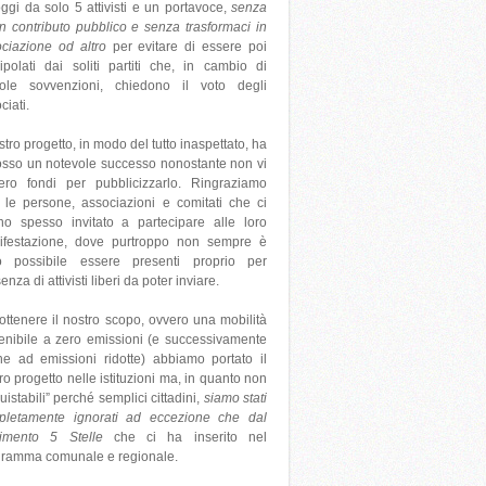
ggi da solo 5 attivisti e un portavoce,
senza
n contributo pubblico e senza trasformaci in
ciazione od altro
per evitare di essere poi
polati dai soliti partiti che, in cambio di
icole sovvenzioni, chiedono il voto degli
ciati.
ostro progetto, in modo del tutto inaspettato, ha
osso un notevole successo nonostante non vi
ero fondi per pubblicizzarlo. Ringraziamo
e le persone, associazioni e comitati che ci
o spesso invitato a partecipare alle loro
ifestazione, dove purtroppo non sempre è
to possibile essere presenti proprio per
senza di attivisti liberi da poter inviare.
ottenere il nostro scopo, ovvero una mobilità
enibile a zero emissioni (e successivamente
e ad emissioni ridotte) abbiamo portato il
ro progetto nelle istituzioni ma, in quanto non
uistabili” perché semplici cittadini,
siamo stati
pletamente ignorati ad eccezione che dal
imento 5 Stelle
che ci ha inserito nel
gramma comunale e regionale.