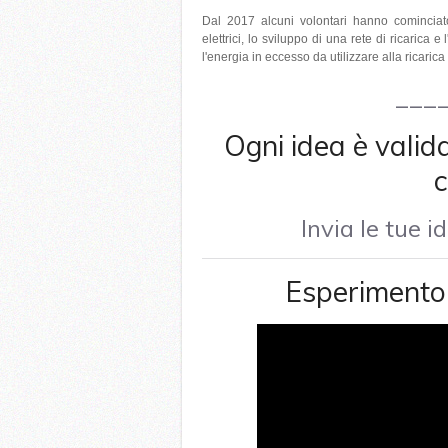
Dal 2017 alcuni volontari hanno cominciato
elettrici, lo sviluppo di una rete di ricarica 
l'energia in eccesso da utilizzare alla ricaric
___
Ogni idea è valida
c
Invia le tue 
Esperimento 