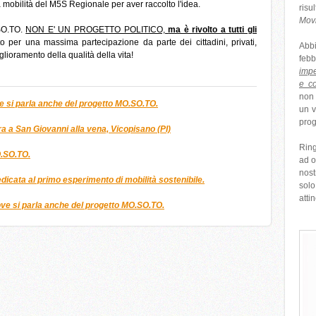
lla mobilità del M5S Regionale per aver raccolto l'idea.
risu
Movi
.SO.TO.
NON E' UN PROGETTO POLITICO,
ma è rivolto a tutti gli
ito per una massima partecipazione da parte dei cittadini, privati,
Abb
iglioramento della qualità della vita!
feb
impe
e co
non 
e si parla anche del progetto MO.SO.TO.
un v
prog
rra a San Giovanni alla vena, Vicopisano (PI)
Ring
O.SO.TO.
ad o
nost
icata al primo esperimento di mobilità sostenibile.
sol
atti
ve si parla anche del progetto MO.SO.TO.