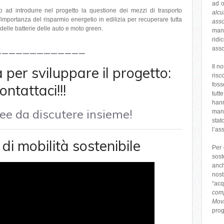
ad o
 ad introdurre nel progetto la questione dei mezzi di trasporto
alcu
e l'importanza del risparmio energetio in edilizia per recuperare tutta
asso
a delle batterie delle auto e moto green.
mani
rid
_____________
asso
Il n
 per sviluppare il progetto:
risc
ontattaci!!!
foss
tutt
hann
idee da discutere insieme!
man
sta
l’as
di mobilità sostenibile
Per 
sost
anch
nost
“acq
com
Mov
pro