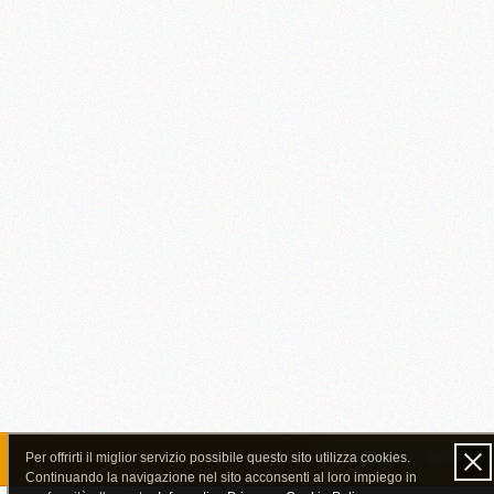
Per offrirti il miglior servizio possibile questo sito utilizza cookies.
MO.SO.TO. - Home
Chi siamo
IMPATTO 
Continuando la navigazione nel sito acconsenti al loro impiego in