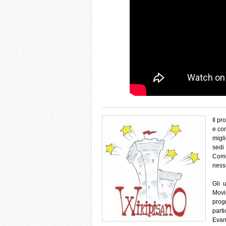
Il pr
e com
migl
sedi
Comu
ness
Gli 
Movi
prog
part
Evan