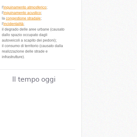
l'
inquinamento atmosferico
;
l'
inquinamento acustico
;
la
congestione stradale
;
l'
incidentalità
;
il degrado delle aree urbane (causato
dallo spazio occupato dagli
autoveicoli a scapito dei pedoni);
il consumo di territorio (causato dalla
realizzazione delle strade e
infrastrutture).
Il tempo oggi