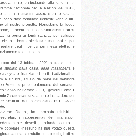
essivamente, partecipando alla stesura del
ramma nazionale per le elezioni del 2018,
 tanti altri cittadini, associazioni e società
le, sono state formulate richieste varie e utili
e al nostro progetto. Nonostante la legge
torale, in pochi mesi sono stati ottenuti ottimi
ltati: si pensi ai fondi stanziati per sviluppo
e ciclabili, bonus bicicletta e monopattini per
parlare degli incentivi per mezzi elettrici e
nziamento rete di ricarica.
troppo dal 13 febbraio 2021 a causa di un
e studiato dalla casta, dalla massoneria e
e lobby
che finanziano i partiti tradizionali di
ra e sinistra, attuato da parte del senatore
teo Renzi
, e precedentemente del senatore
eo Salvini
nell’estate 2019, i governi Conte 1
nte 2 sono stati forzatamente fatti cadere per
ere sostituiti dal “commissario BCE”
Mario
ghi
.
Governo Draghi, ha nominato ministri e
osegretari, i rappresentati dei finanziatori
cedentemente descritti, andando contro il
re popolare (nessuno ha mai votato questa
ioranza) ma sopratutto contro tutti gli ottimi