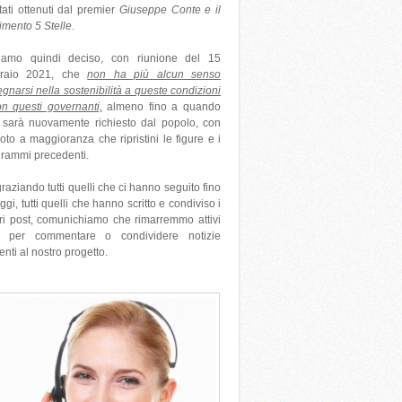
ltati ottenuti dal premier
Giuseppe Conte e il
mento 5 Stelle
.
iamo quindi deciso, con riunione del 15
braio 2021, che
non ha più alcun senso
gnarsi nella sostenibilità a queste condizioni
n questi governanti,
almeno fino a quando
sarà nuovamente richiesto dal popolo, con
oto a maggioranza che ripristini le figure e i
rammi precedenti.
raziando tutti quelli che ci hanno seguito fino
ggi, tutti quelli che hanno scritto e condiviso i
ri post, comunichiamo che rimarremmo attivi
o per commentare o condividere notizie
nenti al nostro progetto.