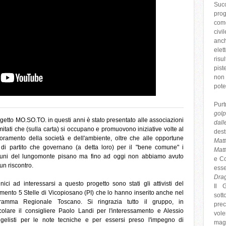
Succ
prog
come
civi
anch
elet
risu
pist
non 
pote
Pur
golp
ogetto MO.SO.TO. in questi anni è stato presentato alle associazioni
dall
itati che (sulla carta) si occupano e promuovono iniziative volte al
dest
ioramento della società e dell'ambiente, oltre che alle opportune
Mat
 di partito che governano (a detta loro) per il "bene comune" i
Matt
ni del lungomonte pisano ma fino ad oggi non abbiamo avuto
e Co
un riscontro.
ess
Dra
unici ad interessarsi a questo progetto sono stati gli attivisti del
Il 
mento 5 Stelle di Vicopiosano (PI) che lo hanno inserito anche nel
sott
ramma Regionale Toscano. Si ringrazia tutto il gruppo, in
pre
icolare il consigliere Paolo Landi per l'interessamento e Alessio
vole
gelisti per le note tecniche e per essersi preso l'impegno di
magg